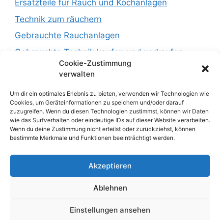
Ersatzteile für Rauch und Kochanlagen
Technik zum räuchern
Gebrauchte Rauchanlagen
Gebrauchte Technik kaufen und verkaufen :
Cookie-Zustimmung
https://newsfoodtec.de
verwalten
Um dir ein optimales Erlebnis zu bieten, verwenden wir Technologien wie
Fleischwolf
Cookies, um Geräteinformationen zu speichern und/oder darauf
zuzugreifen. Wenn du diesen Technologien zustimmst, können wir Daten
Fleischkutter
wie das Surfverhalten oder eindeutige IDs auf dieser Website verarbeiten.
Tipps und Wissen
Wenn du deine Zustimmung nicht erteilst oder zurückziehst, können
bestimmte Merkmale und Funktionen beeinträchtigt werden.
Verkauf 0251 39619618
Akzeptieren
Service 0251 39619618
Ablehnen
Hotline 01706240710
Einstellungen ansehen