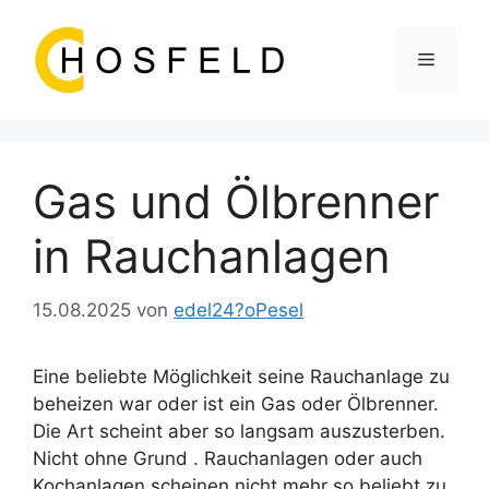
Zum
Inhalt
Menü
springen
Gas und Ölbrenner
in Rauchanlagen
15.08.2025
von
edel24?oPesel
Eine beliebte Möglichkeit seine Rauchanlage zu
beheizen war oder ist ein Gas oder Ölbrenner.
Die Art scheint aber so langsam auszusterben.
Nicht ohne Grund . Rauchanlagen oder auch
Kochanlagen scheinen nicht mehr so beliebt zu