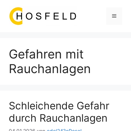
Zum
Inhalt
Menü
springen
Gefahren mit
Rauchanlagen
Schleichende Gefahr
durch Rauchanlagen
04.01.2026
von
edel24?oPesel