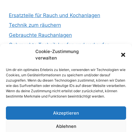
Ersatzteile für Rauch und Kochanlagen
Technik zum räuchern
Gebrauchte Rauchanlagen
Gebrauchte Technik kaufen und verkaufen :
Cookie-Zustimmung
https://newsfoodtec.de
verwalten
Um dir ein optimales Erlebnis zu bieten, verwenden wir Technologien wie
Fleischwolf
Cookies, um Geräteinformationen zu speichern und/oder darauf
zuzugreifen. Wenn du diesen Technologien zustimmst, können wir Daten
Fleischkutter
wie das Surfverhalten oder eindeutige IDs auf dieser Website verarbeiten.
Tipps und Wissen
Wenn du deine Zustimmung nicht erteilst oder zurückziehst, können
bestimmte Merkmale und Funktionen beeinträchtigt werden.
Verkauf 0251 39619618
Akzeptieren
Service 0251 39619618
Ablehnen
Hotline 01706240710